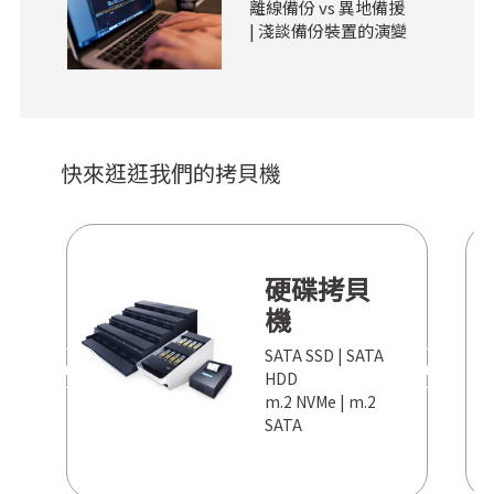
離線備份 vs 異地備援
| 淺談備份裝置的演變
快來逛逛我們的拷貝機
硬碟拷貝
機
SATA SSD | SATA
PREV
NEXT
HDD
m.2 NVMe | m.2
SATA