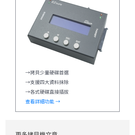
→拷貝少量硬碟首選
→支援四大資料抹除
→各式硬碟直接插拔
查看詳細功能 →
更多拷貝機文章