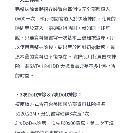
完整抹除會將儲存裝置內每個位元全部都填入
0x00一次。執行時間會遠大於快速抹除，花費的
時間等於寫入一顆硬碟得時間。就如同上述所
說，只要資料被覆寫一次基本上很難被還原，所
以使用完整抹除後，硬碟等於回到初始狀態，舊
原本舊的資料也不復存在。 實際使用拷貝機來抹
除一顆SATA I 的HDD 大概會需要差不多1個小時
的時間。
‧3次DoD抹除＆7次DoD抹除：
這兩種方式皆符合美國國防部資料抹除標準
5220.22M，分別覆寫硬碟3次及7次。
3次DoD抹除第一次先以0x00覆寫，第二次再填
0xFF，最後填寫亂數(Random)。