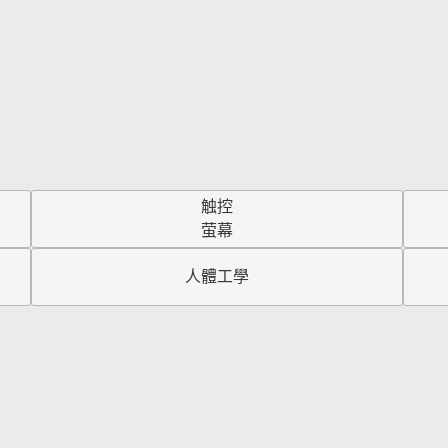
触控
萤幕
人體工學