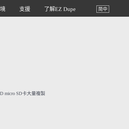
境
支援
了解EZ Dupe
简中