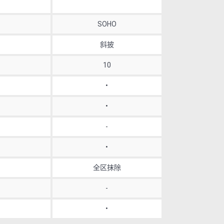
SOHO
斜披
10
•
•
-
•
全区抹除
-
•