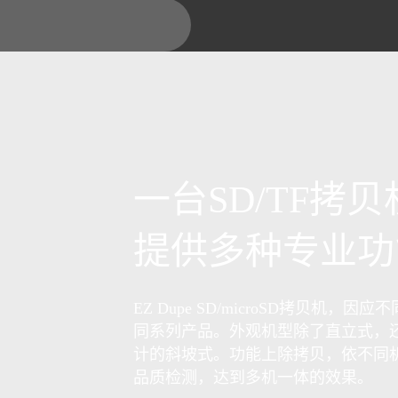
一台SD/TF拷贝
提供多种专业功
EZ Dupe SD/microSD拷贝机，
同系列产品。外观机型除了直立式，
计的斜坡式。功能上除拷贝，依不同
品质检测，达到多机一体的效果。