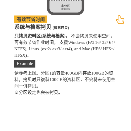
有效节省时间
系统与档案拷贝
(智慧拷贝)
只拷贝资料区(系统与档案)，
不会拷贝未使用空间，
拷
可有效节省作业时间。 支援Windows (FAT16/ 32/ 64/
支
NTFS), Linux (ext2/ ext3/ ext4), and Mac (HFS/ HFS+/
HFSX)。
Example
请参考上图。分区1的容量400GB内存放100GB的资
料，拷贝时只複製100GB的资料区，不会将未使用空
间一併拷贝。
※分区设定也会被拷贝。