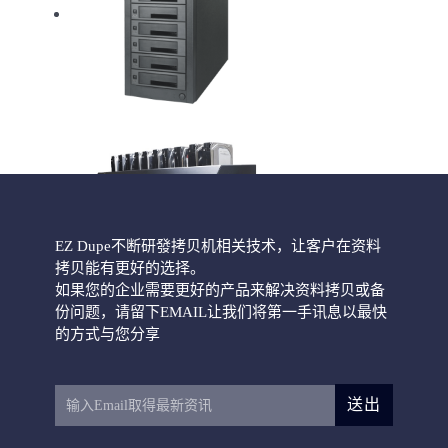
HD Pantera硬盘拷贝机
EZ Dupe不断研發拷贝机相关技术，让客户在资料
拷贝能有更好的选择。
如果您的企业需要更好的产品来解决资料拷贝或备
份问题，请留下EMAIL让我们将第一手讯息以最快
HD CyCLONE II 300
的方式与您分享
送出