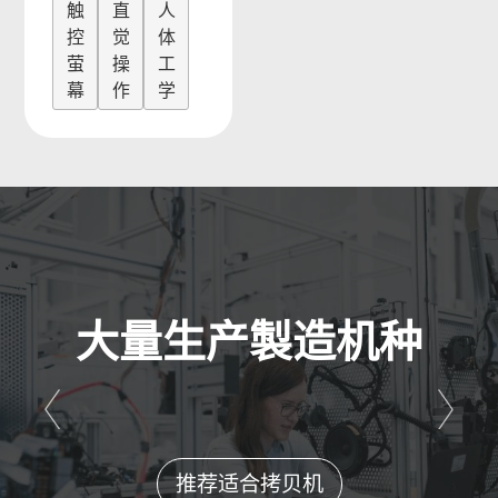
触
直
人
控
觉
体
萤
操
工
幕
作
学
大量生产製造机种
推荐适合拷贝机