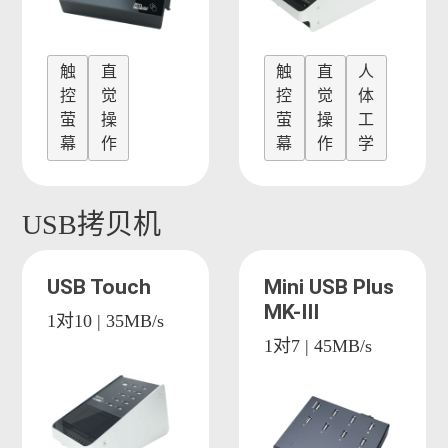
触
直
触
直
人
控
觉
控
觉
体
萤
操
萤
操
工
幕
作
幕
作
学
USB拷贝机
USB Touch
Mini USB Plus
MK-III
1对10 | 35MB/s
1对7 | 45MB/s