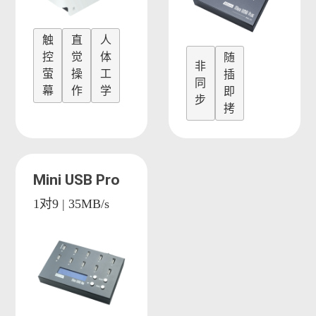
触
直
人
控
觉
体
随
非
萤
操
工
插
同
幕
作
学
即
步
拷
Mini USB Pro
1对9 | 35MB/s