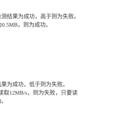
检测结果为成功，高于则为失败。
0.5MB，则为成功。
结果为成功，低于则为失败。
，读取12MB/s，则为失败，只要读
功。