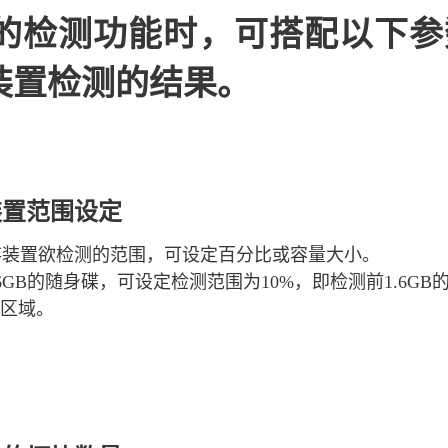
的检测功能时，可搭配以下参
装置检测的结果。
装置范围设定
存装置欲检测的范围，可设定百分比或容量大小。
6GB的随身碟，可设定检测范围为10%，即检测前1.6G
B区域。