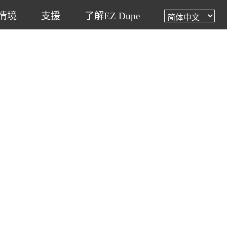
情境
支援
了解EZ Dupe
检测
容量、制成的技术都影响着坏轨的数
为您介绍资料检测的方式，以及检测如
品 提升品质。