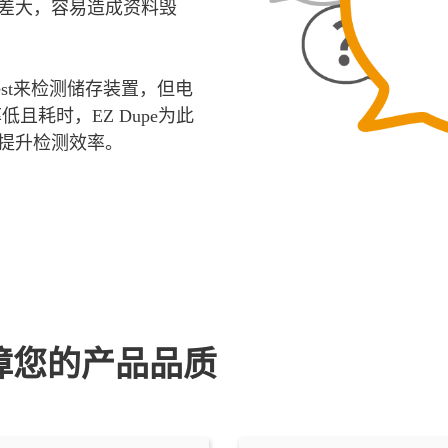
差大，容易造成资料毁
est来检测储存装置，但电
且耗时，EZ Dupe为此
提升检测效率。
障您的产品品质