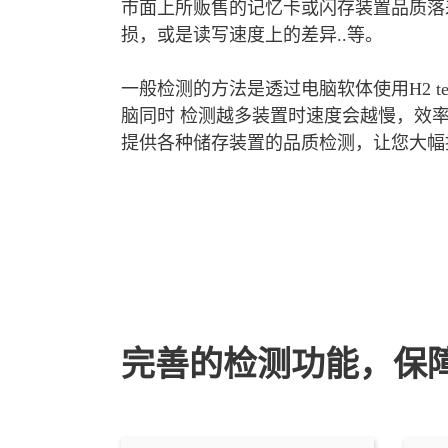
市面上所贩售的记忆卡或闪存装置品质落
损，或是读写速度上的差异..等。
一般检测的方法是透过电脑软体使用H2 t
脑同时 检测越多装置时速度会越慢，效率低
提供各种储存装置的品质检测，让您大幅
完善的检测功能，保