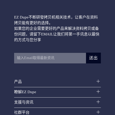
EZ Dupe不断研發拷贝机相关技术，让客户在资料
拷贝能有更好的选择。
如果您的企业需要更好的产品来解决资料拷贝或备
份问题，请留下EMAIL让我们将第一手讯息以最快
HD CyCLONE II 300
的方式与您分享
送出
产品
HD Leopardo硬盘拷贝机
瞭解EZ Dupe
支援与资讯
社群平台