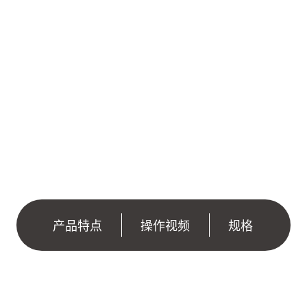
进化， 研发出兼
连接电脑，只要打
好上手。
产品特点
操作视频
规格