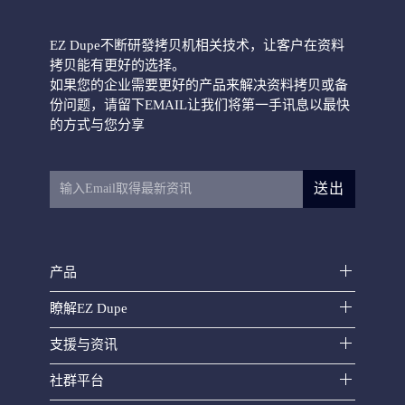
EZ Dupe不断研發拷贝机相关技术，让客户在资料
拷贝能有更好的选择。
如果您的企业需要更好的产品来解决资料拷贝或备
份问题，请留下EMAIL让我们将第一手讯息以最快
HD CyCLONE II 300
的方式与您分享
送出
产品
HD Leopardo硬盘拷贝机
瞭解EZ Dupe
支援与资讯
社群平台