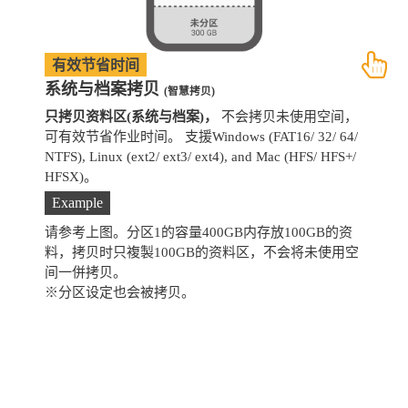
有效节省时间
系统与档案拷贝
(智慧拷贝)
只拷贝资料区(系统与档案)，
不会拷贝未使用空间，
拷
可有效节省作业时间。 支援Windows (FAT16/ 32/ 64/
支
NTFS), Linux (ext2/ ext3/ ext4), and Mac (HFS/ HFS+/
HFSX)。
Example
请参考上图。分区1的容量400GB内存放100GB的资
料，拷贝时只複製100GB的资料区，不会将未使用空
间一併拷贝。
※分区设定也会被拷贝。